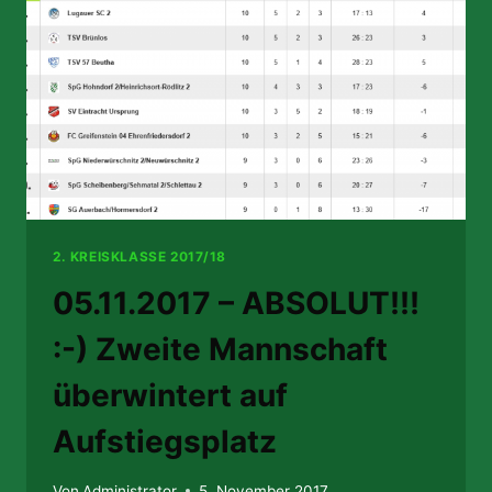
BEN W
ÖCHENTLICH D
AS U
NENTSCHIEDEN!
2. KREISKLASSE 2017/18
05.11.2017 – ABSOLUT!!!
:-) Zweite Mannschaft
überwintert auf
Aufstiegsplatz
Von
Administrator
5. November 2017