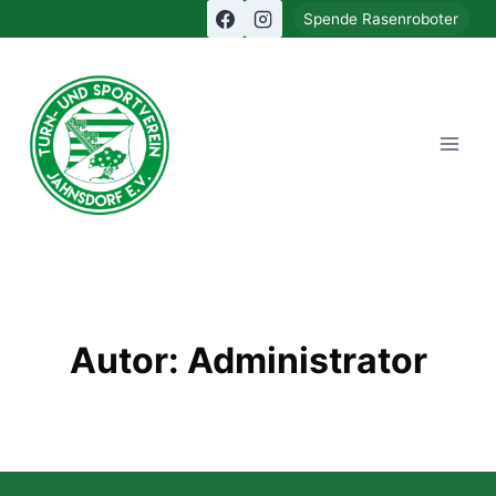
Zum
Spende Rasenroboter
Inhalt
Turn- und
springen
Sportverein
Jahnsdorf
e.V.
Autor: Administrator