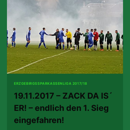
10
UNENTSCHIEDEN
DER
SAISON
ERZGEBIRGSSPARKASSENLIGA 2017/18
19.11.2017 – ZACK DA IS´
ER! – endlich den 1. Sieg
eingefahren!