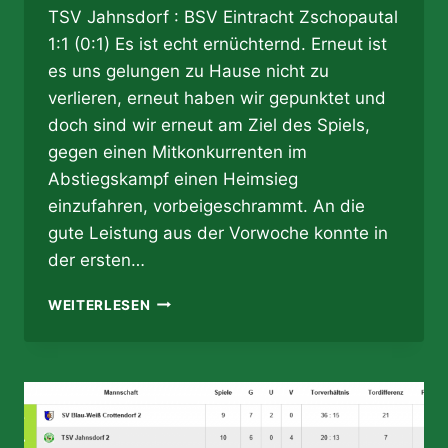
TSV Jahnsdorf : BSV Eintracht Zschopautal
1:1 (0:1) Es ist echt ernüchternd. Erneut ist
es uns gelungen zu Hause nicht zu
verlieren, erneut haben wir gepunktet und
doch sind wir erneut am Ziel des Spiels,
gegen einen Mitkonkurrenten im
Abstiegskampf einen Heimsieg
einzufahren, vorbeigeschrammt. An die
gute Leistung aus der Vorwoche konnte in
der ersten…
05.11.2017
WEITERLESEN
–
„UND
TÄGLICH
GRÜSST D
AS M
URMELTIER…“ O
DER E