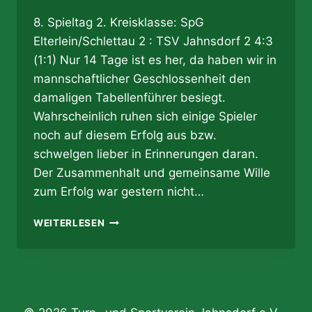
8. Spieltag 2. Kreisklasse: SpG
Elterlein/Schlettau 2 : TSV Jahnsdorf 2 4:3
(1:1) Nur 14 Tage ist es her, da haben wir in
mannschaftlicher Geschlossenheit den
damaligen Tabellenführer besiegt.
Wahrscheinlich ruhen sich einige Spieler
noch auf diesem Erfolg aus bzw.
schwelgen lieber in Erinnerungen daran.
Der Zusammenhalt und gemeinsame Wille
zum Erfolg war gestern nicht…
16.10.2016
WEITERLESEN
–
SCHLECHT…
ZU
SCHLECHT…
IN
SCHLETTAU!