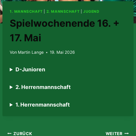
1. MANNSCHAFT
|
2. MANNSCHAFT
|
JUGEND
Spielwochenende 16. +
17. Mai
Von
Martin Lange
19. Mai 2026
D-Junioren
2. Herrenmannschaft
1. Herrenmannschaft
Beitragsnavigation
ZURÜCK
WEITER