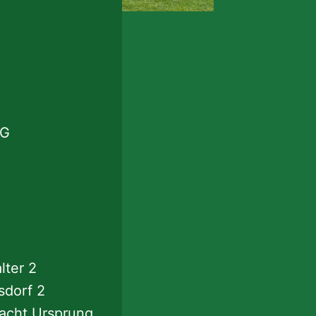
G
lter 2
sdorf 2
acht Ursprung