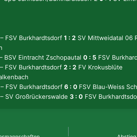
 – FSV Burkhardtsdorf
1 : 2
SV Mittweidatal 06 
h
– BSV Eintracht Zschopautal
0 : 5
FSV Burkhard
 – FSV Burkhardtsdorf
2 : 2
FV Krokusblüte
alkenbach
 – FSV Burkhardtsdorf
6 : 0
FSV Blau-Weiss Sc
 – SV Großrückerswalde
3 : 0
FSV Burkhardtsdo
gation
hsmannschaften
Abstieg