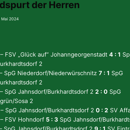
dspurt der Herren
. Mai 2024
 – FSV „Glück auf“ Johanngeorgenstadt
4 : 1
Sp
urkhardtsdorf 2
– SpG Niederdorf/Niederwürschnitz
7 : 1
SpG
urkhardtsdorf 2
– SpG Jahnsdorf/Burkhardtsdorf 2
2 : 0
SpG
grün/Sosa 2
– SpG Jahnsdorf/Burkhardtsdorf 2
0 : 2
SV Affa
 – FSV Hohndorf
5 : 3
SpG Jahnsdorf/Burkhardt
– SpG Jahnsdorf/Burkhardtsdorf 2
9 : 1
SV Eintr