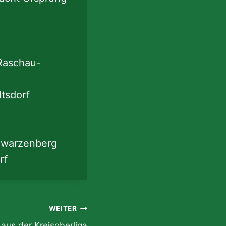
Raschau-
tsdorf
hwarzenberg
rf
WEITER
 aus der Kreisoberliga