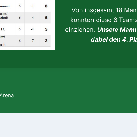
Von insgesamt 18 Man
konnten diese 6 Teams 
einziehen.
Unsere Manns
dabei den 4. Pl
gation
 Arena