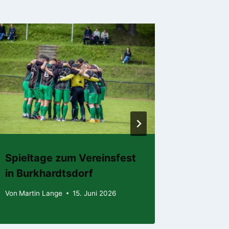
Spieltage zum Vereinsfest
Spielw
in Burkhardtsdorf
07. Jun
Von
Martin Lange
15. Juni 2026
Von
Martin