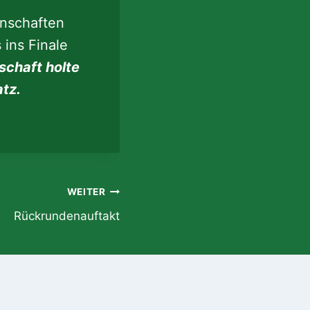
nschaften
ins Finale
chaft holte
atz.
WEITER
Rückrundenauftakt