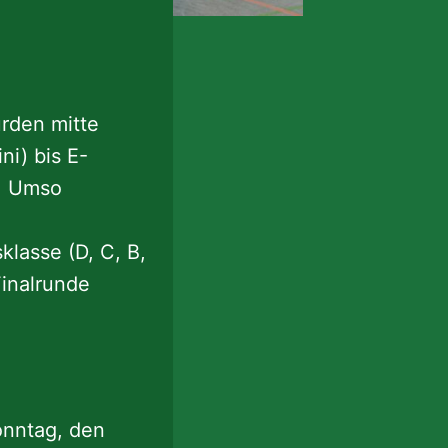
rden mitte
i) bis E-
r. Umso
lasse (D, C, B,
Finalrunde
nntag, den