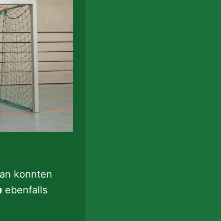
ran konnten
n
ebenfalls