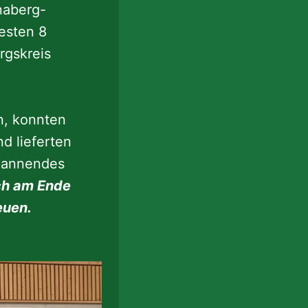
naberg-
besten 8
rgskreis
, konnten
d lieferten
spannendes
ch am Ende
euen.