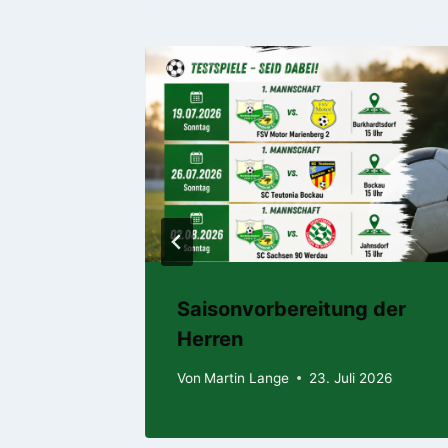
Ähnliche Beiträge
. + 17.
Saisonvorbereitung der
Herren
2026
Von
Martin Lange
23. Juli 2026